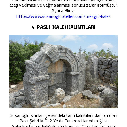
ateş yakılması ve yağmalanması sonucu zarar görmüştür.
Ayrıca Bknz.
https://www.susanogluotelleri.com/mezgit-kale/
4. PASLI (KALE) KALINTILARI
Susanoğlu sınırları içerisindeki tarih kalıntılarından biri olan
Paslı Şehri M.Ö. 2 YY’da Teukros Hanedanlığı ile
Seleukosların iş birliği ile kurulmuştur. Olba Teritoryumu