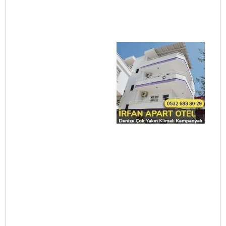
Mira Apart
Soner Apart
Pansiyon
Tiryakioğlu
Apart
İrfan Pansiyon