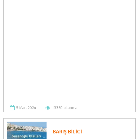
Zigana Apart
Otel
Yapraklı
Dilek Motel
Şehzade
Pansiyon
5 Mart 2024
13369 okunma
BARIŞ BİLİCİ