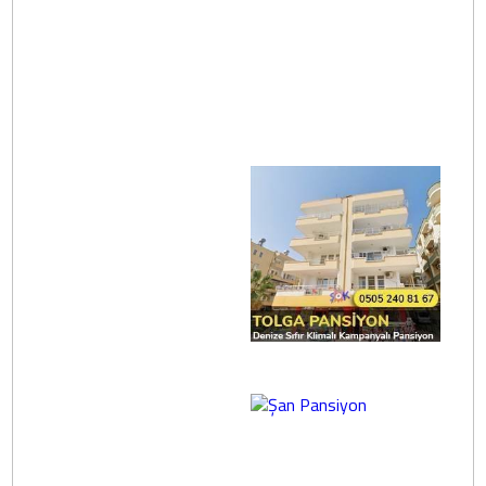
Seruse Apart
Ünlü Apart
Otel
Otel
Güzel Apart
Otel
Atakent Tolga
Pansiyon
Şan Pansiyon