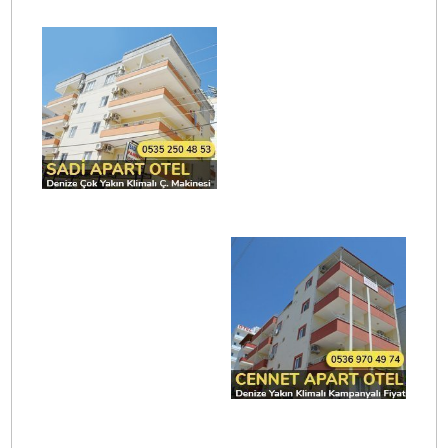
Apart Otel
Hotel
Kılınç Apart
Pansiyon
Sadi Apart
Doruk Apart
Otel
Cennet Apart