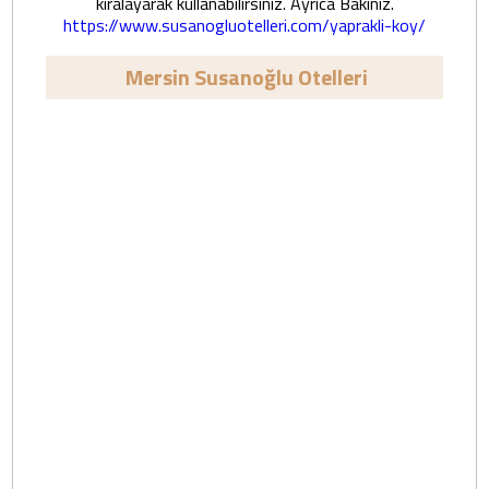
kiralayarak kullanabilirsiniz. Ayrıca Bakınız.
https://www.susanogluotelleri.com/yaprakli-koy/
Mersin Susanoğlu Otelleri
Yücel Apart
Aleyna Apart
Otel