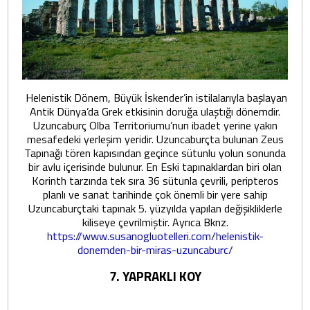
Helenistik Dönem, Büyük İskender’in istilalarıyla başlayan
Antik Dünya’da Grek etkisinin doruğa ulaştığı dönemdir.
Uzuncaburç Olba Territoriumu’nun ibadet yerine yakın
mesafedeki yerleşim yeridir. Uzuncaburçta bulunan Zeus
Tapınağı tören kapısından geçince sütunlu yolun sonunda
bir avlu içerisinde bulunur. En Eski tapınaklardan biri olan
Korinth tarzında tek sıra 36 sütunla çevrili, peripteros
planlı ve sanat tarihinde çok önemli bir yere sahip
Uzuncaburçtaki tapınak 5. yüzyılda yapılan değişikliklerle
kiliseye çevrilmiştir. Ayrıca Bknz.
https://www.susanogluotelleri.com/helenistik-
donemden-bir-miras-uzuncaburc/
7. YAPRAKLI KOY