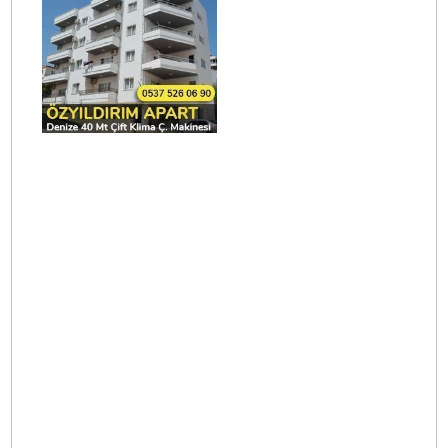
Çağrı Apart
Öz Yıldırım
Aile
Pansiyonu
Sali Pansiyon
Kuzey Apart
Otel