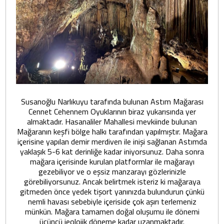
Susanoğlu Narlıkuyu tarafında bulunan Astım Mağarası
Cennet Cehennem Oyuklarının biraz yukarısında yer
almaktadır. Hasanaliler Mahallesi mevkiinde bulunan
Mağaranın keşfi bölge halkı tarafından yapılmıştır. Mağara
içerisine yapılan demir merdiven ile inişi sağlanan Astımda
yaklaşık 5-6 kat derinliğe kadar iniyorsunuz. Daha sonra
mağara içerisinde kurulan platformlar ile mağarayı
gezebiliyor ve o eşsiz manzarayı gözlerinizle
görebiliyorsunuz. Ancak belirtmek isteriz ki mağaraya
gitmeden önce yedek tişort yanınızda bulundurun çünkü
nemli havası sebebiyle içeriside çok aşırı terlemeniz
münkün. Mağara tamamen doğal oluşumu ile dönemi
üçüncü jeolojik döneme kadar uzanmaktadır.