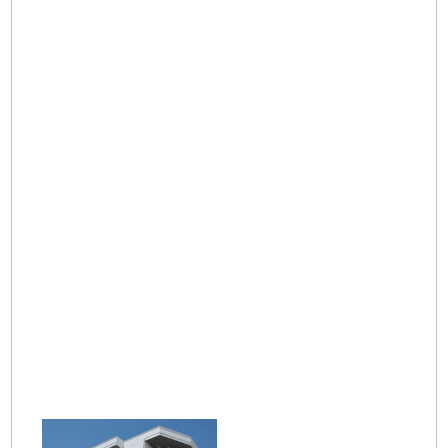
Otel
Eva Pansiyon
Akça Apart
Otel
Yıldız Seda
İslim Pansiyon
Pansiyon