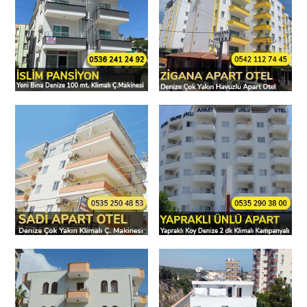
İslim Pansiyon
Zigana Apart
Otel
Sadi Apart
Yapraklı Ünlü
Apart Otel