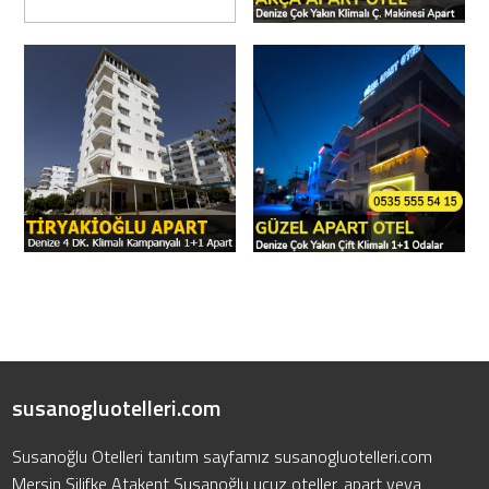
Nevlife Apart
Akça Apart Otel
Pansiyon
Tiryakioğlu
Güzel Apart Otel
Apart
susanogluotelleri.com
Susanoğlu Otelleri tanıtım sayfamız susanogluotelleri.com
Mersin Silifke Atakent Susanoğlu ucuz oteller, apart veya