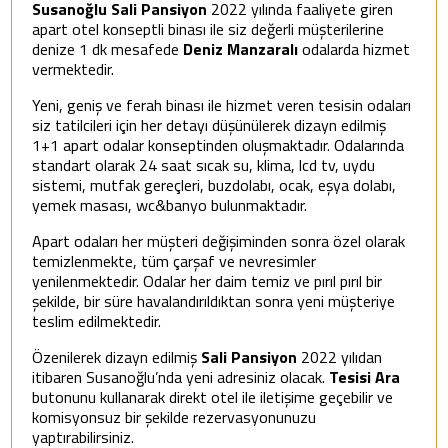
Susanoğlu Sali Pansiyon
2022 yılında faaliyete giren
apart otel konseptli binası ile siz değerli müşterilerine
denize 1 dk mesafede
Deniz Manzaralı
odalarda hizmet
vermektedir.
Yeni, geniş ve ferah binası ile hizmet veren tesisin odaları
siz tatilcileri için her detayı düşünülerek dizayn edilmiş
1+1 apart odalar konseptinden oluşmaktadır. Odalarında
standart olarak 24 saat sıcak su, klima, lcd tv, uydu
sistemi, mutfak gereçleri, buzdolabı, ocak, eşya dolabı,
yemek masası, wc&banyo bulunmaktadır.
Apart odaları her müşteri değişiminden sonra özel olarak
temizlenmekte, tüm çarşaf ve nevresimler
yenilenmektedir. Odalar her daim temiz ve pırıl pırıl bir
şekilde, bir süre havalandırıldıktan sonra yeni müşteriye
teslim edilmektedir.
Özenilerek dizayn edilmiş
Sali Pansiyon
2022 yılıdan
itibaren Susanoğlu’nda yeni adresiniz olacak.
Tesisi Ara
butonunu kullanarak direkt otel ile iletişime geçebilir ve
komisyonsuz bir şekilde rezervasyonunuzu
yaptırabilirsiniz.