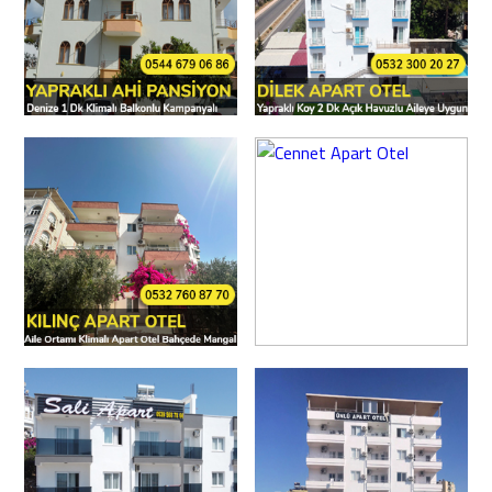
Yapraklı Ahi
Dilek Motel
Pansiyon
Kılınç Apart
Cennet Apart
Pansiyon
Otel