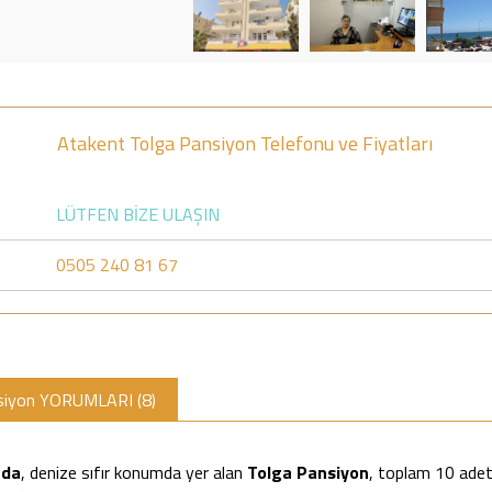
Atakent Tolga Pansiyon Telefonu ve Fiyatları
LÜTFEN BİZE ULAŞIN
0505 240 81 67
siyon YORUMLARI (8)
nda
, denize sıfır konumda yer alan
Tolga Pansiyon
, toplam 10 adet