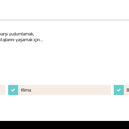
 karşı yudumlamak,
ajlarını yaşamak için…
Klima
B