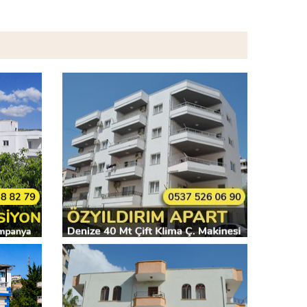
iyon
Öz Yıldırım Aile
Pansiyonu