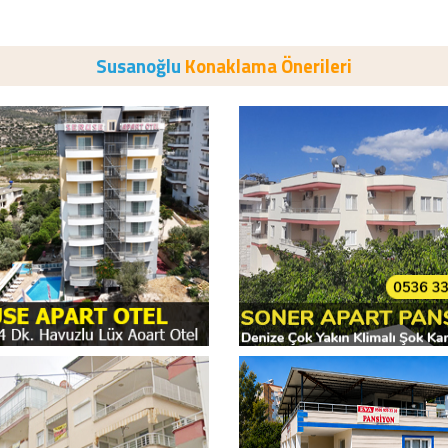
Susanoğlu
Konaklama Önerileri
se Apart Otel
Soner Apart Pans